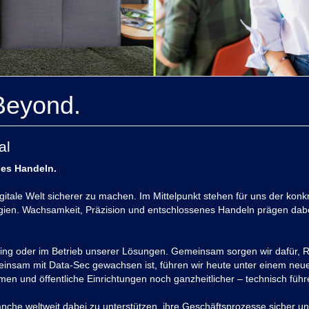
Beyond.
al
hes Handeln.
digitale Welt sicherer zu machen. Im Mittelpunkt stehen für uns der ko
ologien. Wachsamkeit, Präzision und entschlossenes Handeln prägen dab
lting oder im Betrieb unserer Lösungen. Gemeinsam sorgen wir dafür, Ri
einsam mit Data-Sec gewachsen ist, führen wir heute unter einem ne
n und öffentliche Einrichtungen noch ganzheitlicher – technisch führend
he weltweit dabei zu unterstützen, ihre Geschäftsprozesse sicher und 