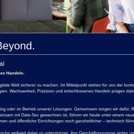
Beyond.
al
hes Handeln.
digitale Welt sicherer zu machen. Im Mittelpunkt stehen für uns der ko
ologien. Wachsamkeit, Präzision und entschlossenes Handeln prägen dab
lting oder im Betrieb unserer Lösungen. Gemeinsam sorgen wir dafür, Ri
einsam mit Data-Sec gewachsen ist, führen wir heute unter einem ne
n und öffentliche Einrichtungen noch ganzheitlicher – technisch führend
he weltweit dabei zu unterstützen, ihre Geschäftsprozesse sicher und 