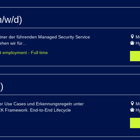
/w/d)
einer der führenden Managed Security Service
M
hen wir für...
Hy
t employment - Full time
)
uer Use Cases und Erkennungsregeln unter
M
K Framework. End-to-End Lifecycle
Hy