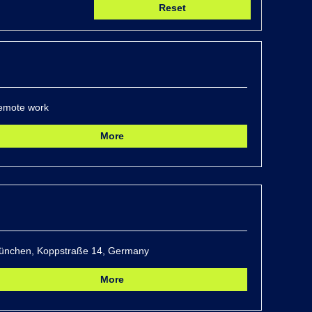
Reset
emote work
More
ünchen, Koppstraße 14, Germany
More